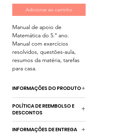
Adicionar ao carrinho
Manual de apoio de 
Matemática do 5.º ano.
Manual com exercícios 
resolvidos, questões-aula, 
resumos da matéria, tarefas 
para casa.
INFORMAÇÕES DO PRODUTO
Capa dura: 102 páginas
POLÍTICA DE REEMBOLSO E
O 
caderno de exercícios 
 é um 
DESCONTOS
conjunto de exercícios para 
consulta.  O 
caderno de questões 
Se o produto não estiver disponível 
aula
  é um conjunto de exercícios 
INFORMAÇÕES DE ENTREGA
para entrega procede-se ao 
para resolver em sala de aula, com 
reembolso total
 do valor pago, no 