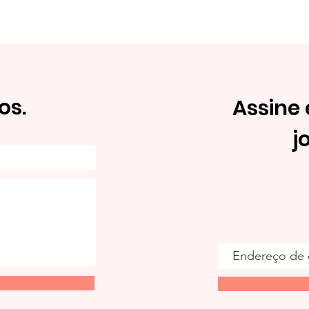
os.
Assine
j